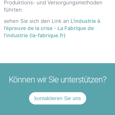
Produktions- und Versorgungsmethoden
Serviceleistungen
führten.
SIE
sehen Sie sich den Link an
L’industrie à
WOLLEN
l’épreuve de la crise - La Fabrique de
ZU UNS
l’industrie (la-fabrique.fr)
KOMMEN?
Kommen
sie
zu
uns
Können wir Sie unterstützen?
WAS
BRAUCHEN
SIE?
kontaktieren Sie uns
KONTAKTIEREN
SIE UNS