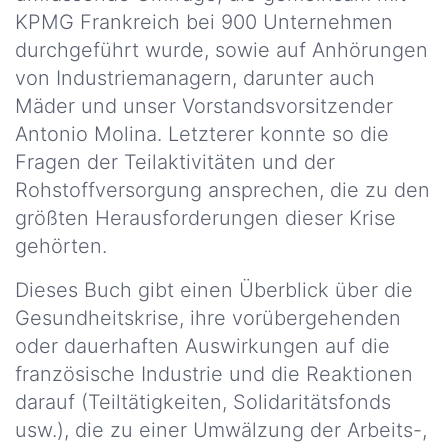
KPMG Frankreich bei 900 Unternehmen
WELCHE
durchgeführt wurde, sowie auf Anhörungen
LACKE UND
von Industriemanagern, darunter auch
COMPOSITE
Mäder und unser Vorstandsvorsitzender
LÖSUNGEN?
Antonio Molina. Letzterer konnte so die
Unsere
Fragen der Teilaktivitäten und der
Märkte
Rohstoffversorgung ansprechen, die zu den
Lacke
größten Herausforderungen dieser Krise
und
gehörten.
Verbundwerkstoffe
Dieses Buch gibt einen Überblick über die
Unsere
Gesundheitskrise, ihre vorübergehenden
Märkte
oder dauerhaften Auswirkungen auf die
Harze
und
französische Industrie und die Reaktionen
Additive
darauf (Teiltätigkeiten, Solidaritätsfonds
usw.), die zu einer Umwälzung der Arbeits-,
Unsere