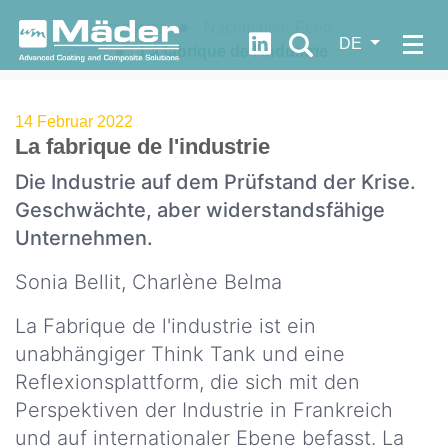
Startseite
Nachrichten-Feed
https://fr.linkedin.com/c
DE
La fabrique de l'industrie
WER
WIRD
14 Februar 2022
Let's
La fabrique de l'industrie
SIND
progress
?
Die Industrie auf dem Prüfstand der Krise.
together
Geschwächte, aber widerstandsfähige
Unsere
Unternehmen.
DNA
Dokumentation
Sonia Bellit, Charlène Belma
Unsere
Quick
Werte
La Fabrique de l'industrie ist ein
FDS
Unsere
unabhängiger Think Tank und eine
Access
Geschichte
Reflexionsplattform, die sich mit den
Neuigkeiten
Perspektiven der Industrie in Frankreich
Unsere
und auf internationaler Ebene befasst. La
Strategie