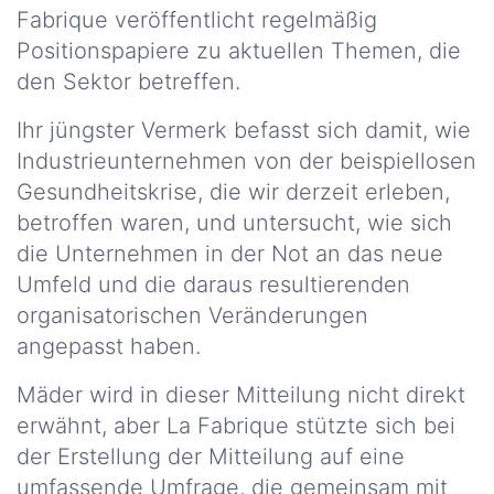
Rechtliche
Fabrique veröffentlicht regelmäßig
Hinweise
Unsere
Positionspapiere zu aktuellen Themen, die
Wichtigsten
den Sektor betreffen.
DSGVO
Zahlen
Erklärung
Ihr jüngster Vermerk befasst sich damit, wie
Unsere
Industrieunternehmen von der beispiellosen
Kredit
HSE
Gesundheitskrise, die wir derzeit erleben,
und
betroffen waren, und untersucht, wie sich
F&E
richtlinien
die Unternehmen in der Not an das neue
Umfeld und die daraus resultierenden
Unser
organisatorischen Veränderungen
Engagement
angepasst haben.
Unsere
Mäder wird in dieser Mitteilung nicht direkt
Zertifizierungen
erwähnt, aber La Fabrique stützte sich bei
Unsere
der Erstellung der Mitteilung auf eine
Niederlassungen
umfassende Umfrage, die gemeinsam mit