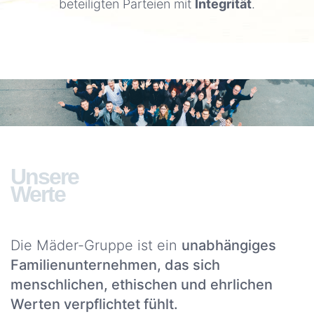
beteiligten Parteien mit
Integrität
.
Serviceleistungen
SIE
WOLLEN
ZU UNS
KOMMEN?
Kommen
sie
zu
Unsere
uns
Werte
WAS
BRAUCHEN
Die Mäder-Gruppe ist ein
unabhängiges
SIE?
Familienunternehmen, das sich
KONTAKTIEREN
menschlichen, ethischen und ehrlichen
SIE UNS
Werten verpflichtet fühlt.