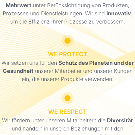
Mehrwert
unter Berücksichtigung von Produkten,
WELCHE
Prozessen und Dienstleistungen. Wir sind
innovativ
,
LACKE UND
um die Effizienz Ihrer Prozesse zu verbessern.
COMPOSITE
LÖSUNGEN?
Unsere
WE PROTECT
Märkte
Lacke
Wir setzen uns für den
Schutz des Planeten und der
und
Gesundheit
unserer Mitarbeiter und unserer Kunden
Verbundwerkstoffe
ein, die unserer Produkte verwenden.
Unsere
Märkte
Harze
und
WE RESPECT
Additive
Wir fördern unter unseren Mitarbeitern die
Diversität
und handeln in unseren Beziehungen mit den
Unsere