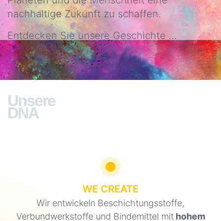
Planeten und die Menschheit eine
Rechtliche
nachhaltige Zukunft zu schaffen.
Hinweise
Unsere
Wichtigsten
Entdecken Sie unsere Geschichte …
DSGVO
Zahlen
Erklärung
Unsere
Kredit
HSE
und
Unsere
F&E
DNA
richtlinien
Unser
Engagement
Unsere
Zertifizierungen
WE CREATE
Unsere
Wir entwickeln Beschichtungsstoffe,
Niederlassungen
Verbundwerkstoffe und Bindemittel mit
hohem