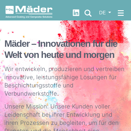
https://fr.linkedin.com/c
DE
WER
WIRD
Let's
Mäder – Innovationen für die
SIND
progress
?
Welt von heute und morgen
together
Unsere
Wir entwickeln, produzieren und vertreiben
DNA
Dokumentation
innovative, leistungsfähige Lösungen für
Unsere
Beschichtungsstoffe und
Quick
Werte
Verbundwerkstoffe.
FDS
Unsere
Access
Unsere Mission: Unsere Kunden voller
Geschichte
Leidenschaft bei ihrer Entwicklung und
Neuigkeiten
Unsere
ihren Prozessen zu begleiten, um für den
Strategie