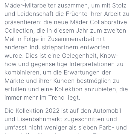
Rechtliche
Mäder-Mitarbeiter zusammen, um mit Stolz
Hinweise
Unsere
und Leidenschaft die Früchte ihrer Arbeit zu
Wichtigsten
präsentieren: die neue Mäder Collaborative
DSGVO
Zahlen
Erklärung
Collection, die in diesem Jahr zum zweiten
Mal in Folge in Zusammenarbeit mit
Unsere
Kredit
HSE
anderen Industriepartnern entworfen
und
wurde. Dies ist eine Gelegenheit, Know-
F&E
how und gegenseitige Interpretationen zu
richtlinien
kombinieren, um die Erwartungen der
Märkte und ihrer Kunden bestmöglich zu
Unser
Engagement
erfüllen und eine Kollektion anzubieten, die
immer mehr im Trend liegt.
Unsere
Zertifizierungen
Die Kollektion 2022 ist auf den Automobil-
und Eisenbahnmarkt zugeschnitten und
Unsere
umfasst nicht weniger als sieben Farb- und
Niederlassungen