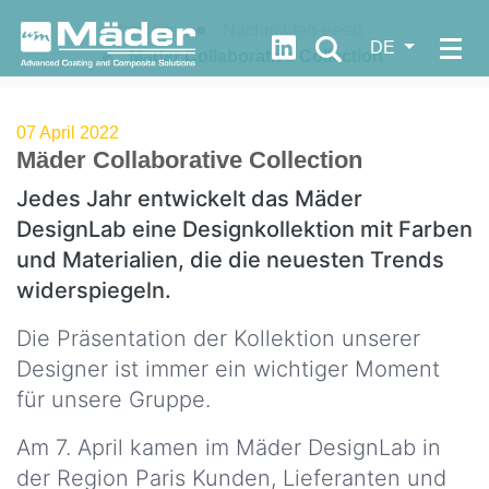
Startseite
Nachrichten-Feed
https://fr.linkedin.com/c
DE
Mäder Collaborative Collection
WER
WIRD
07 April 2022
Let's
Mäder Collaborative Collection
SIND
progress
?
Jedes Jahr entwickelt das Mäder
together
DesignLab eine Designkollektion mit Farben
Unsere
und Materialien, die die neuesten Trends
DNA
Dokumentation
widerspiegeln.
Unsere
Quick
Werte
Die Präsentation der Kollektion unserer
FDS
Designer ist immer ein wichtiger Moment
Unsere
Access
für unsere Gruppe.
Geschichte
Neuigkeiten
Am 7. April kamen im Mäder DesignLab in
Unsere
der Region Paris Kunden, Lieferanten und
Strategie