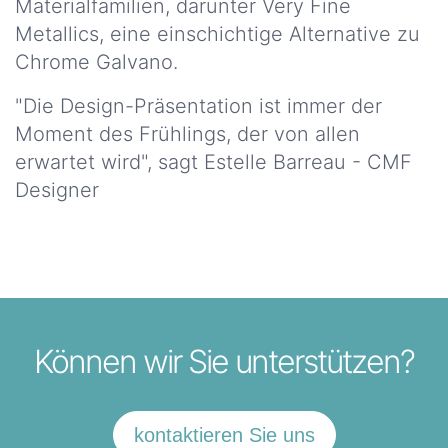
Materialfamilien, darunter Very Fine
Metallics, eine einschichtige Alternative zu
WELCHE
Chrome Galvano.
LACKE UND
COMPOSITE
"Die Design-Präsentation ist immer der
LÖSUNGEN?
Moment des Frühlings, der von allen
Unsere
erwartet wird", sagt Estelle Barreau - CMF
Märkte
Designer
Lacke
und
Verbundwerkstoffe
Unsere
Märkte
Harze
Können wir Sie unterstützen?
und
Additive
kontaktieren Sie uns
Unsere