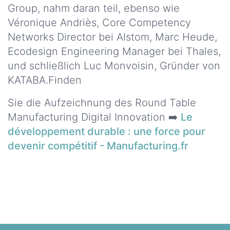
Group, nahm daran teil, ebenso wie
WELCHE
Véronique Andriès, Core Competency
LACKE UND
Networks Director bei Alstom, Marc Heude,
COMPOSITE
Ecodesign Engineering Manager bei Thales,
LÖSUNGEN?
und schließlich Luc Monvoisin, Gründer von
KATABA.Finden
Unsere
Märkte
Sie die Aufzeichnung des Round Table
Lacke
Manufacturing Digital Innovation ➡️
Le
und
Verbundwerkstoffe
développement durable : une force pour
devenir compétitif - Manufacturing.fr
Unsere
Märkte
Harze
und
Additive
Unsere