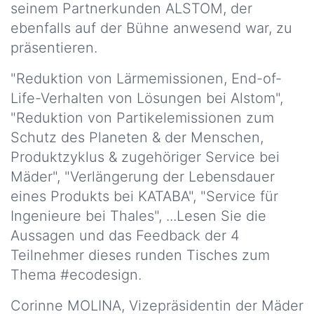
Rechtliche
seinem Partnerkunden ALSTOM, der
Hinweise
Unsere
ebenfalls auf der Bühne anwesend war, zu
Wichtigsten
präsentieren.
DSGVO
Zahlen
Erklärung
"Reduktion von Lärmemissionen, End-of-
Unsere
Life-Verhalten von Lösungen bei Alstom",
Kredit
HSE
"Reduktion von Partikelemissionen zum
und
Schutz des Planeten & der Menschen,
F&E
Produktzyklus & zugehöriger Service bei
richtlinien
Mäder", "Verlängerung der Lebensdauer
Unser
eines Produkts bei KATABA", "Service für
Engagement
Ingenieure bei Thales", ...Lesen Sie die
Aussagen und das Feedback der 4
Unsere
Zertifizierungen
Teilnehmer dieses runden Tisches zum
Thema #ecodesign.
Unsere
Niederlassungen
Corinne MOLINA, Vizepräsidentin der Mäder