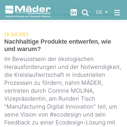
Startseite
Nachrichten-Feed
https://fr.linkedin.com/c
DE
Nachhaltige Produkte entwerfen, wie und warum?
WER
WIRD
26 Juli 2021
Let's
Nachhaltige Produkte entwerfen, wie
SIND
progress
?
und warum?
together
Im Bewusstsein der ökologischen
Unsere
Herausforderungen und der Notwendigkeit,
DNA
Dokumentation
die Kreislaufwirtschaft in industriellen
Unsere
Prozessen zu fördern, nahm MÄDER,
Quick
Werte
vertreten durch Corinne MOLINA,
FDS
Vizepräsidentin, am Runden Tisch
Unsere
Access
Geschichte
"Manufacturing Digital Innovation" teil, um
Neuigkeiten
seine Vision von #ecodesign und sein
Unsere
Feedback zu einer Ecodesign-Lösung mit
Strategie